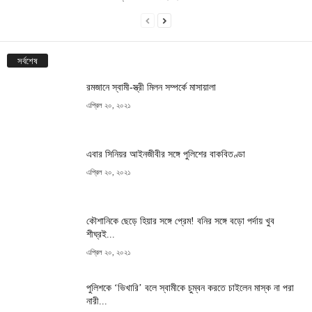
সর্বশেষ
রমজানে স্বামী-স্ত্রী মিলন সম্পর্কে মাসায়ালা
এপ্রিল ২০, ২০২১
এবার সিনিয়র আইনজীবীর সঙ্গে পুলিশের বাকবিতণ্ডা
এপ্রিল ২০, ২০২১
কৌশানিকে ছেড়ে হিয়ার সঙ্গে প্রেম! বনির সঙ্গে বড়ো পর্দায় খুব
শীঘ্রই...
এপ্রিল ২০, ২০২১
পুলিশকে ‘ভিখারি’ বলে স্বামীকে চুম্বন করতে চাইলেন মাস্ক না পরা
নারী...