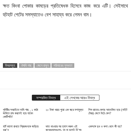
ক্ষত কিংবা পোকার কামড়ের প্রতিষেধক হিসেবে কাজ করে এটি। সেইসাথে
হুটহাট পেটের সমস্যাতেও বেশ সাহায্য করে লেমন বাম।
বিষয়সমুহ
ঔষধি গাছ
জেনে রাখুন
পরিবারের সুস্থতা
শেয়ার
সম্পরকিত নিবন্ধ
এই লেখকের আরও নিবন্ধ
পৃথিবীর সবচাইতে দামি গাছ , ১ কাঠা
২০ টাকা খরচে পুরো এক বছর মশামুক্ত
শিশু রাতের বেলায় আতংকিত হয়ে (নাইট
জমিতে চাষ করলেই হয়ে যাবেন
টেরর) জেগে উঠে কেন?
কোটিপতি!
হার্ট ভালো রাখতে প্রিয়জনকে জড়িয়ে
ভাত খাওয়ার পর ত্যাগ করুন এই
একসঙ্গে দুধ ও কলা খেলে কী হয়?
ধরু’ন
বদঅভ্যাসগুলো- তা না হলেই বি’পদ