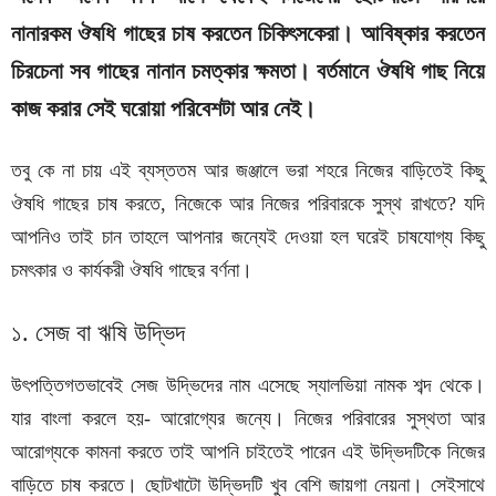
নানারকম ঔষধি গাছের চাষ করতেন চিকিৎসকেরা। আবিষ্কার করতেন
চিরচেনা সব গাছের নানান চমত্কার ক্ষমতা। বর্তমানে ঔষধি গাছ নিয়ে
কাজ করার সেই ঘরোয়া পরিবেশটা আর নেই।
তবু কে না চায় এই ব্যস্ততম আর জঞ্জালে ভরা শহরে নিজের বাড়িতেই কিছু
ঔষধি গাছের চাষ করতে, নিজেকে আর নিজের পরিবারকে সুস্থ রাখতে? যদি
আপনিও তাই চান তাহলে আপনার জন্যেই দেওয়া হল ঘরেই চাষযোগ্য কিছু
চমৎকার ও কার্যকরী ঔষধি গাছের বর্ণনা।
১. সেজ বা ঋষি উদ্ভিদ
উৎপত্তিগতভাবেই সেজ উদ্ভিদের নাম এসেছে স্যালভিয়া নামক শব্দ থেকে।
যার বাংলা করলে হয়- আরোগ্যের জন্যে। নিজের পরিবারের সুস্থতা আর
আরোগ্যকে কামনা করতে তাই আপনি চাইতেই পারেন এই উদ্ভিদটিকে নিজের
বাড়িতে চাষ করতে। ছোটখাটো উদ্ভিদটি খুব বেশি জায়গা নেয়না। সেইসাথে