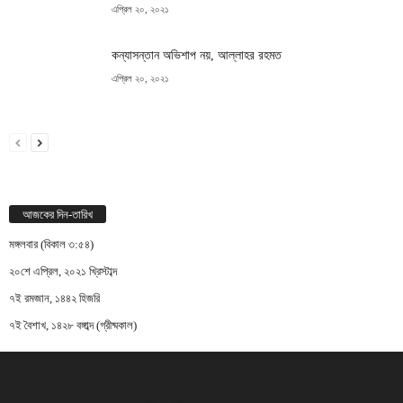
এপ্রিল ২০, ২০২১
কন্যাসন্তান অভিশাপ নয়, আল্লাহর রহমত
এপ্রিল ২০, ২০২১
আজকের দিন-তারিখ
মঙ্গলবার (বিকাল ৩:৫৪)
২০শে এপ্রিল, ২০২১ খ্রিস্টাব্দ
৭ই রমজান, ১৪৪২ হিজরি
৭ই বৈশাখ, ১৪২৮ বঙ্গাব্দ (গ্রীষ্মকাল)